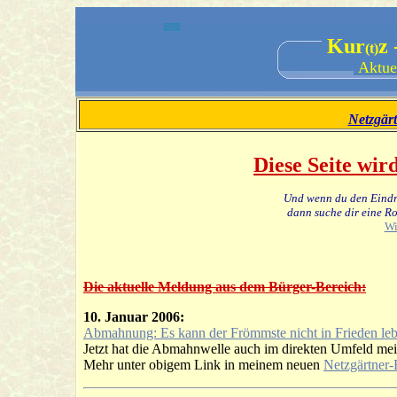
Top1
Kur
z
(t)
Aktue
Netzgär
Diese Seite wir
Und wenn du den Eindru
dann suche dir eine Rol
Wi
Die aktuelle Meldung aus dem Bürger-Bereich:
10. Januar 2006:
Abmahnung: Es kann der Frömmste nicht in Frieden lebe
Jetzt hat die Abmahnwelle auch im direkten Umfeld mei
Mehr unter obigem Link in meinem neuen
Netzgärtner-