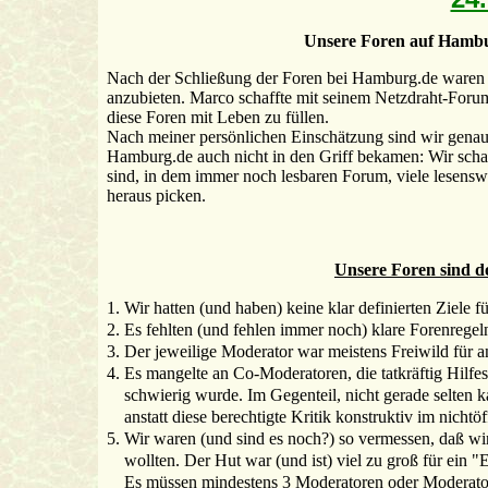
Unsere Foren auf Hambur
Nach der Schließung der Foren bei Hamburg.de waren 
anzubieten. Marco schaffte mit seinem Netzdraht-Forum 
diese Foren mit Leben zu füllen.
Nach meiner persönlichen Einschätzung sind wir genau
Hamburg.de auch nicht in den Griff bekamen: Wir scha
sind, in dem immer noch lesbaren Forum, viele lesenswe
heraus picken.
Unsere Foren sind do
1. Wir hatten (und haben) keine klar definierten Ziele f
2. Es fehlten (und fehlen immer noch) klare Forenregel
3. Der jeweilige Moderator war meistens Freiwild für 
4. Es mangelte an Co-Moderatoren, die tatkräftig Hilf
schwierig wurde. Im Gegenteil, nicht gerade selten k
anstatt diese berechtigte Kritik konstruktiv im nicht
5. Wir waren (und sind es noch?) so vermessen, daß 
wollten. Der Hut war (und ist) viel zu groß für ein
Es müssen mindestens 3 Moderatoren oder Moderatori