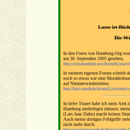
Lasse ist flüch
Die Wür
In den Foren von Hamburg.Org wu
am 30. September 2005 gesehen.
http://www.hamburg.org/forum03/search
In meinem eigenen Forum schrieb de
noch so etwas wie eine Morddrohun
auf Nimmerwiedersehen:
http://kurt-staudt.de/forum31/viewtop
In tiefer Trauer habe ich mein Amt 
Hamburg niederlegen müssen; meine
(Lars Jane Dahn) macht keinen Sinn
Auch meine dortigen Fehlgriffe stehe
nicht mehr durch.
http://www.kurt-staudt.de/Netzrat/inde