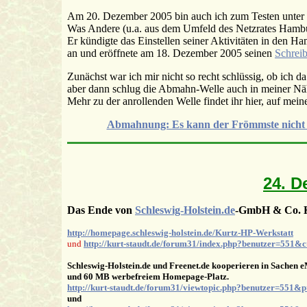
Am 20. Dezember 2005 bin auch ich zum Testen unter
Was Andere (u.a. aus dem Umfeld des Netzrates Hamburg
Er kündigte das Einstellen seiner Aktivitäten in den 
an und eröffnete am 18. Dezember 2005 seinen
Schrei
Zunächst war ich mir nicht so recht schlüssig, ob ich 
aber dann schlug die Abmahn-Welle auch in meiner Nähe
Mehr zu der anrollenden Welle findet ihr hier, auf mei
Abmahnung: Es kann der Frömmste nicht in
24. D
Das Ende von
Schleswig-Holstein.de
-GmbH & Co. K
http://homepage.schleswig-holstein.de/Kurtz-HP-Werkstatt
und
http://kurt-staudt.de/forum31/index.php?benutzer=551&
Schleswig-Holstein.de und Freenet.de kooperieren in Sachen
und 60 MB werbefreiem Homepage-Platz.
http://kurt-staudt.de/forum31/viewtopic.php?benutzer=551&
und