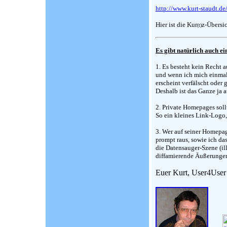
http://www.kurt-staudt.de
Hier ist die Kur
z-Übersi
(t)
Es gibt natürlich auch ei
1. Es besteht kein Recht a
und wenn ich mich einmal 
erscheint verfälscht oder g
Deshalb ist das Ganze ja 
2. Private Homepages soll
So ein kleines Link-Logo, 
3. Wer auf seiner Homepag
prompt raus, sowie ich das
die Datensauger-Szene (ill
diffamierende Äußerungen
Euer Kurt, User4User