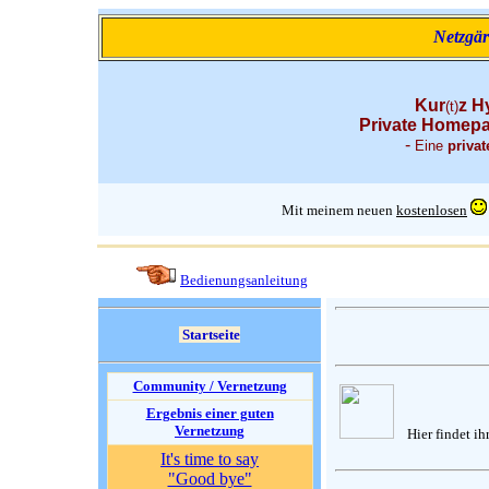
Netzgär
Kur
z H
(t)
Private Homepa
-
Eine
privat
Mit meinem neuen
kostenlosen
Bedienungsanleitung
Startseite
Community / Vernetzung
Ergebnis einer guten
Vernetzung
Hier findet ih
It's time to say
"Good bye"