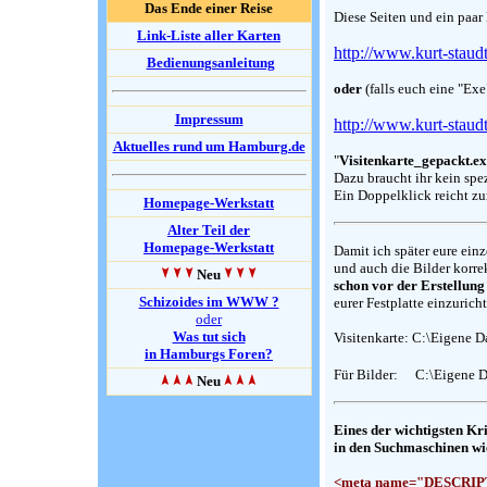
Das Ende einer Reise
Diese Seiten und ein paar
Link-Liste aller Karten
http://www.kurt-stau
Bedienungsanleitung
oder
(falls euch eine "Ex
Impressum
http://www.kurt-stau
Aktuelles rund um Hamburg.de
"
Visitenkarte_gepackt.e
Dazu braucht ihr kein sp
Ein Doppelklick reicht z
Homepage-Werkstatt
Alter Teil der
Homepage-Werkstatt
Damit ich später eure ein
und auch die Bilder korre
Neu
schon vor der Erstellung
Schizoides im WWW ?
eurer Festplatte einzurich
oder
Was tut sich
Visitenkarte: C:\Eigene D
in Hamburgs Foren?
Für Bilder:
C:\Eigene 
Neu
Eines der wichtigsten Kri
in den Suchmaschinen w
<meta name="DESCRI