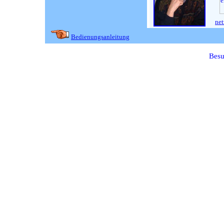
net
Bedienungsanleitung
Besu