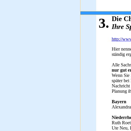
Die Ch
3.
Ihre 
http://ww
Hier nenne
ständig er
Alle Sachs
nur gut e
Wenn Sie z
später bei
Nachricht
Planung i
Bayern
Alexandra
Niederrhe
Ruth Roet
Ute Neu, 