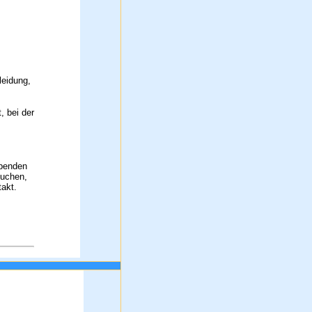
leidung,
, bei der
.
spenden
suchen,
takt.