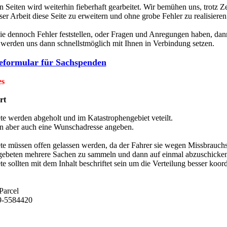
 Seiten wird weiterhin fieberhaft gearbeitet. Wir bemühen uns, trotz Z
er Arbeit diese Seite zu erweitern und ohne grobe Fehler zu realisieren
Sie dennoch Fehler feststellen, oder Fragen und Anregungen haben, dan
 werden uns dann schnellstmöglich mit Ihnen in Verbindung setzen.
eformular für Sachspenden
es
rt
te werden abgeholt und im Katastrophengebiet veteilt.
 aber auch eine Wunschadresse angeben.
te müssen offen gelassen werden, da der Fahrer sie wegen Missbrauchs k
gebeten mehrere Sachen zu sammeln und dann auf einmal abzuschicken
e sollten mit dem Inhalt beschriftet sein um die Verteilung besser koor
Parcel
9-5584420