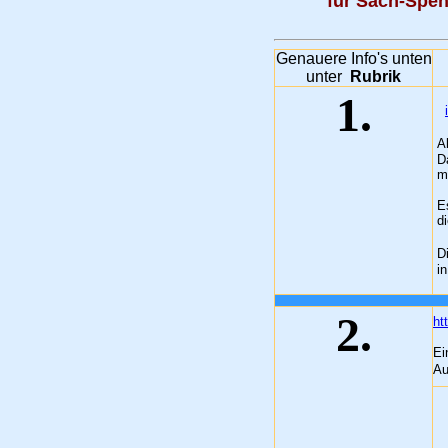
für Sach-Spe
Genauere Info's unten
unter
Rubrik
1.
A
Da
mi
Es
di
Di
i
2
.
ht
Ei
Au