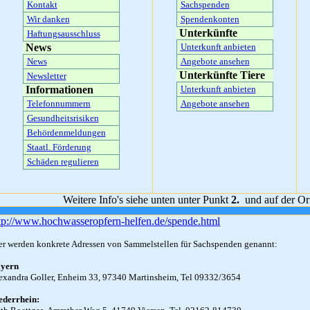
Kontakt
Sachspenden
Wir danken
Spendenkonten
Unterkünfte
Haftungsausschluss
News
Unterkunft anbieten
News
Angebote ansehen
Unterkünfte Tiere
Newsletter
Informationen
Unterkunft anbieten
Telefonnummern
Angebote ansehen
Gesundheitsrisiken
Behördenmeldungen
Staatl. Förderung
Schäden regulieren
Weitere Info's siehe unten unter Punkt
2.
und auf der Ori
tp://www.hochwasseropfern-helfen.de/spende.html
er werden konkrete Adressen von Sammelstellen für Sachspenden genannt:
yern
exandra Goller, Enheim 33, 97340 Martinsheim, Tel 09332/3654
ederrhein: