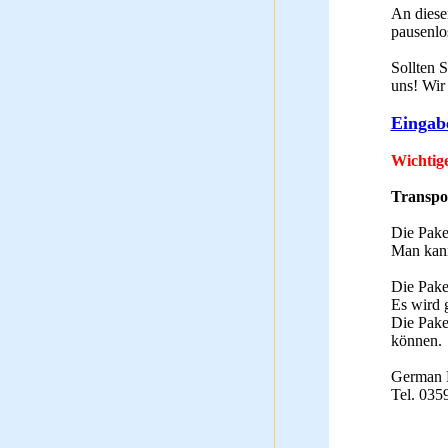
An diesen
pausenlos
Sollten 
uns! Wir
Eingab
Wichtig
Transpo
Die Pake
Man kann
Die Pake
Es wird 
Die Paket
können.
German 
Tel. 035