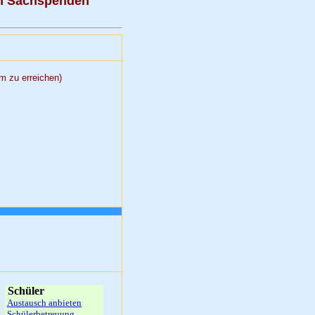
ch Sachspenden
aum zu erreichen)
Schüler
Austausch anbieten
Schülerbetreuung