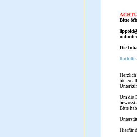
ACHTU
Bitte öf
lippold@
notunte
Die Inha
fluthilfe
Herzlich
bieten a
Unterkün
Um die E
bewusst a
Bitte hab
Unterstü
Hierfür 