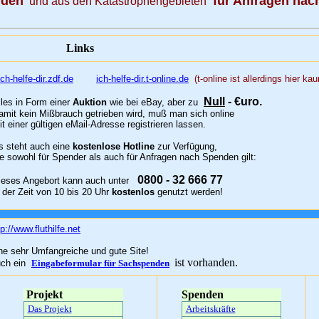
nden
für Anfragen na
und aus den Katastrophengebieten
Links
ich-helfe-dir.zdf.de
ich-helfe-dir.t-online.de
(t-online ist allerdings hier k
Null
- €uro.
lles in Form einer
Auktion
wie bei eBay, aber zu
mit kein Mißbrauch getrieben wird, muß man sich online
t einer gültigen eMail-Adresse registrieren lassen.
 steht auch eine
kostenlose Hotline
zur Verfügung,
e sowohl für Spender als auch für Anfragen nach Spenden gilt:
0800 - 32 666 77
eses Angebort kann auch unter
n der Zeit von 10 bis 20 Uhr
kostenlos
genutzt werden!
tp://www.fluthilfe.net
ne sehr Umfangreiche und gute Site!
ist vorhanden.
ch ein
Eingabeformular für Sachspenden
Projekt
Spenden
Das Projekt
Arbeitskräfte