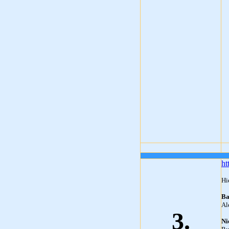
ht
Hi
Ba
Al
3.
Ni