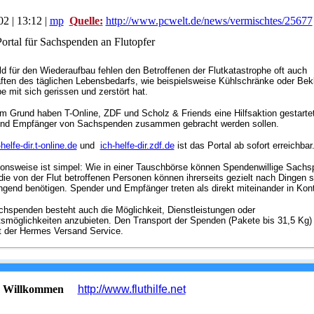
2 | 13:12 |
mp
Quelle:
http://www.pcwelt.de/news/vermischtes/25677
Portal für Sachspenden an Flutopfer
d für den Wiederaufbau fehlen den Betroffenen der Flutkatastrophe oft auch
ften des täglichen Lebensbedarfs, wie beispielsweise Kühlschränke oder Bek
be mit sich gerissen und zerstört hat.
m Grund haben T-Online, ZDF und Scholz & Friends eine Hilfsaktion gestartet
und Empfänger von Sachspenden zusammen gebracht werden sollen.
-helfe-dir.t-online.de
und
ich-helfe-dir.zdf.de
ist das Portal ab sofort erreichbar
ionsweise ist simpel: Wie in einer Tauschbörse können Spendenwillige Sach
die von der Flut betroffenen Personen können ihrerseits gezielt nach Dingen 
ingend benötigen. Spender und Empfänger treten als direkt miteinander in Kon
hspenden besteht auch die Möglichkeit, Dienstleistungen oder
tsmöglichkeiten anzubieten. Den Transport der Spenden (Pakete bis 31,5 Kg)
 der Hermes Versand Service.
ch Willkommen
http://www.fluthilfe.net