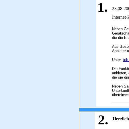
1.
23.08.200
Internet-
Neben Gel
Gerätscha
die die El
Aus diese
Anbieter 
Unter
ich
Die Funkt
anbieten, 
die sie dr
Neben Sac
Unterkunf
übernimmt
2
.
Herzli