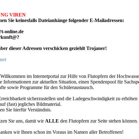
NG VIREN
fnen Sie keinesfalls Dateianhänge folgender E-Mailadressen:
t-online.de
rkunft@?
ber dieser Adressen verschicken geziehlt Trojaner!
.net
 Willkommen im Internetportal zur Hilfe von Flutopfern der Hochwasse
lle Informationen zur aktuellen Situation, einen Spendenpool für Sachs
fte sowie Programme für den Schüleraustausch.
rreichbarkeit sicherzustellen und die Ladegeschwindigkeit zu erhöhen 
uf (fast) jegliches Bildmaterial.
en Sie hierfür Verständnis.
tzen Sie uns, damit wir
ALLE
den Flutopfern zur Seite stehen können.
danken wir Ihnen schon im Voraus im Namen aller Betroffenen!