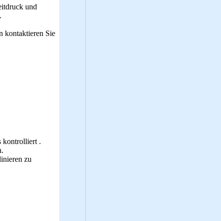
eitdruck und
.
n kontaktieren Sie
ontrolliert .
.
dinieren zu