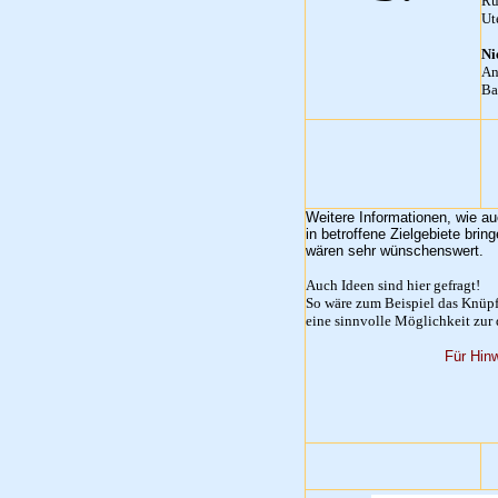
Ru
Ut
Ni
An
Ba
Weitere Informationen, wie au
in betroffene Zielgebiete brin
wären sehr wünschenswert.
Auch Ideen sind hier gefragt!
So wäre zum Beispiel das Knüpf
eine sinnvolle Möglichkeit zur 
Für Hin