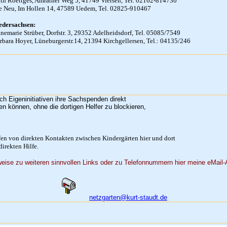
th Roettges, Amrather Weg 5, 41749 Viersen, Tel. 02162-814730
e Neu, Im Hollen 14, 47589 Uedem, Tel. 02825-910467
edersachsen:
nemarie Strüber, Dorfstr. 3, 29352 Adelheidsdorf, Tel. 05085/7549
rbara Hoyer, Lüneburgerstr.14, 21394 Kirchgellersen, Tel.: 04135/246
ch Eigeninitiativen ihre Sachspenden direkt
gen können, ohne die dortigen Helfer zu blockieren,
en von direkten Kontakten zwischen Kindergärten hier und dort
direkten Hilfe.
weise zu weiteren sinnvollen Links oder zu Telefonnummern hier meine eMail-
netzgarten@kurt-staudt.de