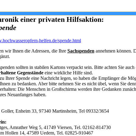
ronik einer privaten Hilfsaktion:
Spende
w.hochwasseropfern-helfen.de/spende.html
n wir Ihnen die Adressen, die Ihre
Sachspenden
annehmen können. Di
gänzt.
penden sollten in stabilen Kartons verpackt sein. Bitte achten Sie auch 
rhaltene Gegenstände
eine wirkliche Hilfe sind.
u Ihrer Spende eine Nachricht legen, so haben die Empfänger die Mögl
 Ihnen zu bedanken. Aber bitte nehmen Sie es nicht übel, wenn Sie den
 erhalten: Die Menschen in Großschirma werden ihre Gedanken zunächs
hres Neuanfanges haben.
 Goller, Enheim 33, 97340 Martinsheim, Tel 09332/3654
in:
tges, Amrather Weg 5, 41749 Viersen, Tel. 02162-814730
Im Hollen 14, 47589 Uedem, Tel. 02825-910467