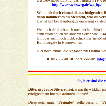
Der Download-Link für das gängige FTP-Up
http://www.wiesweg.de/ws_ftp/
Schau dir doch einmal die nachfolgenden 
dann dämmert es dir vielleicht, was du verg
Das ist halt bei Hamburg.de ein wenig verstec
Wenn ich dir damit auch noch nicht helfen ko
dann studier auch die anderen Seiten wie "
Log
Hilft das auch noch nicht, schick mir 'ne eMail
Hamburg.de
in Hannover an.
Hier noch einmal die Angaben zur
Hotline
von
0180 - 562 40 10
oder e-Mail:
info
So, hier sind d
B
itte, gebt eure Site erst frei,
wenn ihr wirklich
mi
erfolgreich im Internet aufrufen konntet!
Diese sogenannte
"Freigabe"
sollte besser in
"Fr