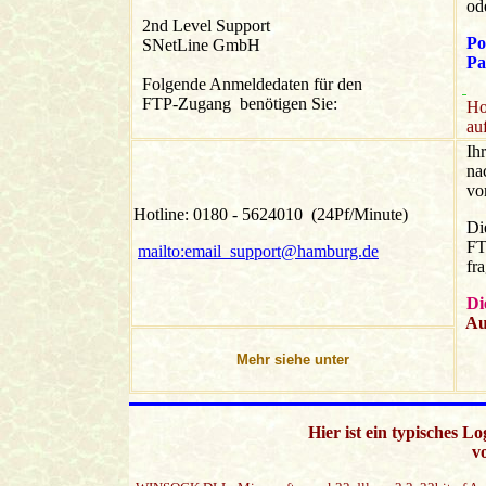
od
2nd Level Support
Po
SNetLine GmbH
Pa
Folgende Anmeldedaten für den
FTP-Zugang benötigen Sie:
Hof
auf
Ihr
nac
von
Hotline: 0180 - 5624010 (24Pf/Minute)
Die
FTP
mailto:email_support@hamburg.de
fra
Di
Au
Mehr siehe unter
Hier ist ein typisches L
v