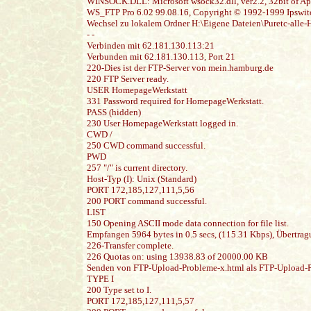
WINSOCK.DLL: Microsoft wsock32.dll, ver2.2, 32bit of Apr
WS_FTP Pro 6.02 99.08.16, Copyright © 1992-1999 Ipswitc
Wechsel zu lokalem Ordner H:\Eigene Dateien\Puretc-all
- -
Verbinden mit 62.181.130.113:21
Verbunden mit 62.181.130.113, Port 21
220-Dies ist der FTP-Server von mein.hamburg.de
220 FTP Server ready.
USER HomepageWerkstatt
331 Password required for HomepageWerkstatt.
PASS (hidden)
230 User HomepageWerkstatt logged in.
CWD /
250 CWD command successful.
PWD
257 "/" is current directory.
Host-Typ (I): Unix (Standard)
PORT 172,185,127,111,5,56
200 PORT command successful.
LIST
150 Opening ASCII mode data connection for file list.
Empfangen 5964 bytes in 0.5 secs, (115.31 Kbps), Übertrag
226-Transfer complete.
226 Quotas on: using 13938.83 of 20000.00 KB
Senden von FTP-Upload-Probleme-x.html als FTP-Upload-Pr
TYPE I
200 Type set to I.
PORT 172,185,127,111,5,57