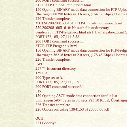
200 PORT command successful.
STOR FTP-Upload-Probleme-x.html
150 Opening BINARY mode data connection for FTP-Uploa
Übertragen 60298 bytes in 3.6 secs, (164.57 Kbps), Übertra
226 Transfer complete.
MDTM 20020816051610 FTP-Upload-Probleme-x.html
550 20020816051610: No such file or directory
Senden von FTP-Freigabe-x.html als FTP-Freigabe-x.html (
PORT 172,185,127,111,5,58
200 PORT command successful.
STOR FTP-Freigabe-x.html
150 Opening BINARY mode data connection for FTP-Freiga
Übertragen 36218 bytes in 2.0 secs, (175.45 Kbps), Übertra
226 Transfer complete.
PWD
257 "/" is current directory.
TYPE A
200 Type set to A.
PORT 172,185,127,111,5,59
200 PORT command successful.
LIST
150 Opening ASCII mode data connection for file list.
Empfangen 5964 bytes in 0.6 secs, (93.10 Kbps), Übertragun
226-Transfer complete.
226 Quotas on: using 13941.53 of 20000.00 KB
--------------------
QUIT
221 Goodbye.