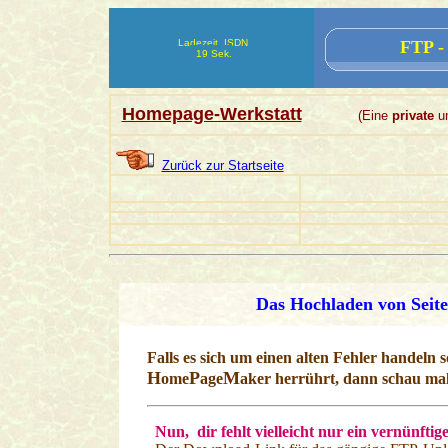
Ladezeit ISDN
FTP - 
19 Sek.
Homepage-Werkstatt
(Eine
private
u
Zurück zur Startseite
Das Hochladen von Seit
Falls es sich um einen alten Fehler handeln s
H
P
M
ome
age
aker herrührt, dann schau ma
Nun,
dir fehlt vielleicht nur ein vernünf